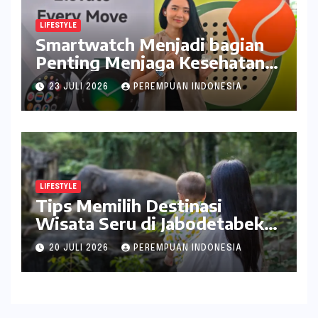
LIFESTYLE
Smartwatch Menjadi bagian
Penting Menjaga Kesehatan
Bagi Perempuan
23 JULI 2026
PEREMPUAN INDONESIA
LIFESTYLE
Tips Memilih Destinasi
Wisata Seru di Jabodetabek
ala inDrive
20 JULI 2026
PEREMPUAN INDONESIA