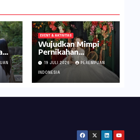
EVENT & AKTIVITAS
Wujudkan Mimpi
a
Pernikahan
abek
Spektakuler di
PUAN
19 JULI 2026
PEREMPUAN
Narita Hotel
Surabaya
INDONESIA