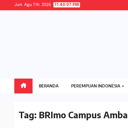
Skip
Jum. Agu 7th, 2026
11:40:07 PM
to
content
BERANDA
PEREMPUAN INDONESIA
Tag:
BRImo Campus Ambas