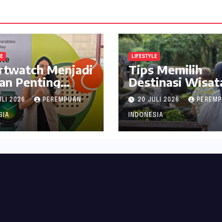
LE
LIFESTYLE
rtwatch Menjadi
Tips Memilih
an Penting
Destinasi Wisat
jaga Kesehatan
Seru di Jabodet
ULI 2026
PEREMPUAN
20 JULI 2026
PEREM
i Perempuan
ala inDrive
SIA
INDONESIA