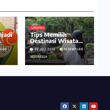
LIFESTYLE
jadi
Tips Memilih
Destinasi Wisata
tan
Seru di Jabodetabek
PUAN
20 JULI 2026
PEREMPUAN
ala inDrive
INDONESIA