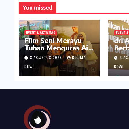
You missed
EVENT & AKTIVITAS
EVENT &
Film Seni Merayu
dr. 
Tuhan Menguras Air
Berb
Mata Penonton
di S
8 AGUSTUS 2026
DELIMA
4 A
Tan
DEWI
DEWI