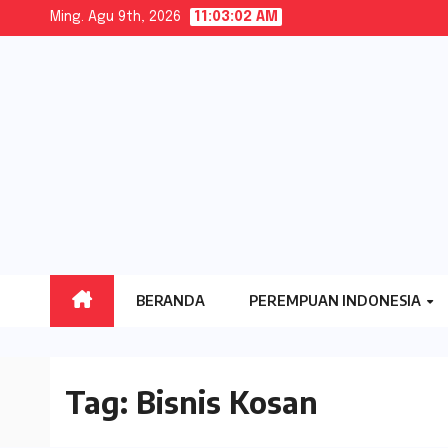
Skip
Ming. Agu 9th, 2026
11:03:03 AM
to
content
BERANDA
PEREMPUAN INDONESIA
Tag:
Bisnis Kosan