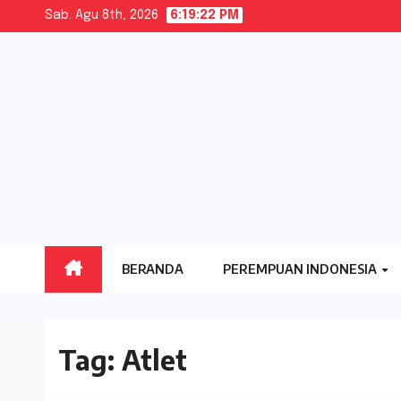
Skip
Sab. Agu 8th, 2026
6:19:23 PM
to
content
BERANDA
PEREMPUAN INDONESIA
Tag:
Atlet