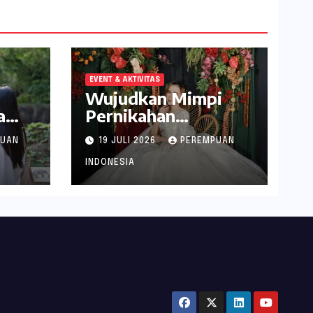
EVENT & AKTIVITAS
Wujudkan Mimpi
a
Pernikahan
abek
Spektakuler di
PUAN
19 JULI 2026
PEREMPUAN
Narita Hotel
Surabaya
INDONESIA