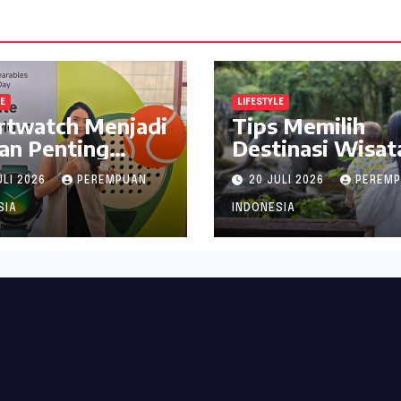
LE
LIFESTYLE
rtwatch Menjadi
Tips Memilih
an Penting
Destinasi Wisat
jaga Kesehatan
Seru di Jabodet
ULI 2026
PEREMPUAN
20 JULI 2026
PEREM
i Perempuan
ala inDrive
SIA
INDONESIA