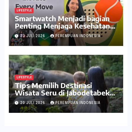
LIFESTYLE
Smartwatch Menjadi bagian
Penting Menjaga Kesehatan
Bagi Perempuan
23 JULI 2026
PEREMPUAN INDONESIA
LIFESTYLE
Tips Memilih Destinasi
Wisata Seru di Jabodetabek
ala inDrive
20 JULI 2026
PEREMPUAN INDONESIA